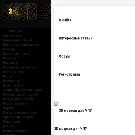
О сайте
Главная
Архитектура
Интересные статьи
Бижутерия, значки
Блокноты, канцелярия
Векторы
Животные, птицы
Форум
Игрушки
Интерьер
Календари, открытки
Картины, панно
Регистрация
Карты
Ключницы
Кухня, утварь
Лампы, бра, светильники
Мебель, двери, декор
Медальницы, гербы
Нарды, шахматы
Оружие
Пазлы, конструкторы
Праздники, обереги
Персонажи
Разное
3D модели для ЧПУ
Рамки, метрики