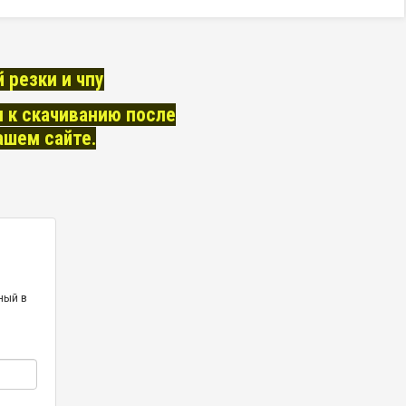
 резки и чпу
 к скачиванию после
ашем сайте.
нный в