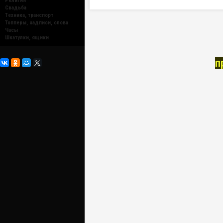
Религия
Свадьба
Техника, транспорт
Топперы, надписи, слова
Часы
Шкатулки, ящики
п