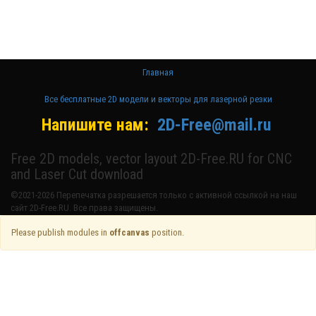
лазерном
станке и ЧПУ
Главная
Все бесплатные 2D модели и векторы для лазерной резки
Напишите нам:
2D-Free@mail.ru
Free 2D models, vector layout 2D-Free.RU for CNC
and Laser Cut download
©2021-2026 Перепечатка разрешается только с активной ссылкой на наш
сайт 2D-Free.RU. Все права защищены.
Please publish modules in
offcanvas
position.