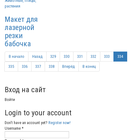
Животные, птицы,
растения
Макет для
лазерной
резки
бабочка
В начало
Назад
329
330
331
332
333
334
335
336
337
338
Вперёд
В конец
Вход на сайт
Войти
Login to your account
Don't have an account yet?
Register now!
Username *