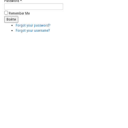
Password *
Remember Me
Forgot your password?
Forgot your username?
Бесплатные
векторные
изображения
Бесплатные
3D модели
для резки на
ЧПУ
Бесплатные
2D модели
для резки на