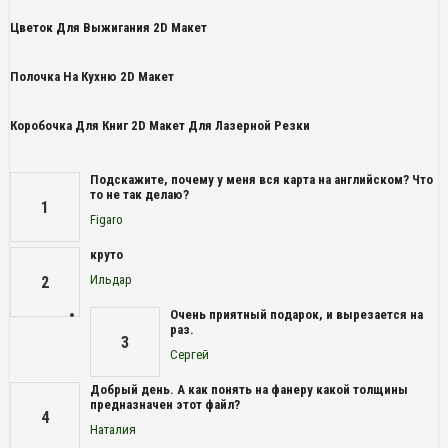
Цветок Для Выжигания 2D Макет
Полочка На Кухню 2D Макет
Коробочка Для Книг 2D Макет Для Лазерной Резки
Подскажите, почему у меня вся карта на английском? Что
то не так делаю?
1
Figaro
круто
Ильдар
2
Очень приятный подарок, и вырезается на
раз.
3
Сергей
Добрый день. А как понять на фанеру какой толщины
предназначен этот файл?
4
Наталия