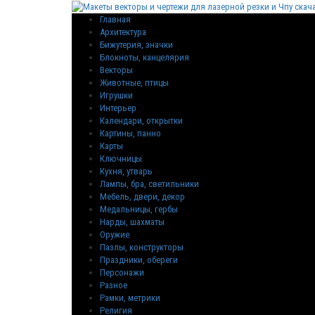
Главная
Архитектура
Бижутерия, значки
Блокноты, канцелярия
Векторы
Животные, птицы
Игрушки
Интерьер
Календари, открытки
Картины, панно
Карты
Ключницы
Кухня, утварь
Лампы, бра, светильники
Мебель, двери, декор
Медальницы, гербы
Нарды, шахматы
Оружие
Пазлы, конструкторы
Праздники, обереги
Персонажи
Разное
Рамки, метрики
Религия