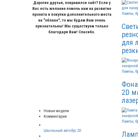
Дорогие друзья, понравился сайт? Если у
Вас есть желание помочь нам на развитие
Лампы, б
проекта и покупки дополнительного места
на "облаке", то мы будем Вам очень
Свет
признательны! Мы существуем только
благодаря Вам! Спасибо.
резн
для 
резк
Лампы, б
Фона
2D м
лазе
Новые модели
Комментарии
Лампы, б
Школьный автобус 2D
Ламп