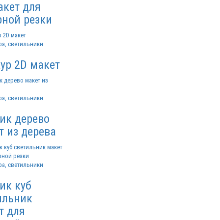
акет для
рной резки
ра, светильники
ур 2D макет
ра, светильники
ик дерево
т из дерева
ра, светильники
ик куб
ильник
т для