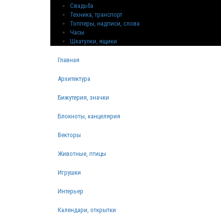
Свадьба
Техника, транспорт
Топперы, надписи, слова
Часы
Шкатулки, ящики
Главная
Архитектура
Бижутерия, значки
Блокноты, канцелярия
Векторы
Животные, птицы
Игрушки
Интерьер
Календари, открытки