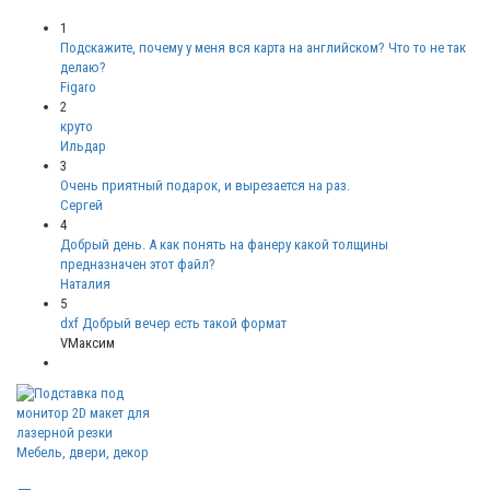
1
Подскажите, почему у меня вся карта на английском? Что то не так
делаю?
Figaro
2
круто
Ильдар
3
Очень приятный подарок, и вырезается на раз.
Сергей
4
Добрый день. А как понять на фанеру какой толщины
предназначен этот файл?
Наталия
5
dxf Добрый вечер есть такой формат
VМаксим
Мебель, двери, декор