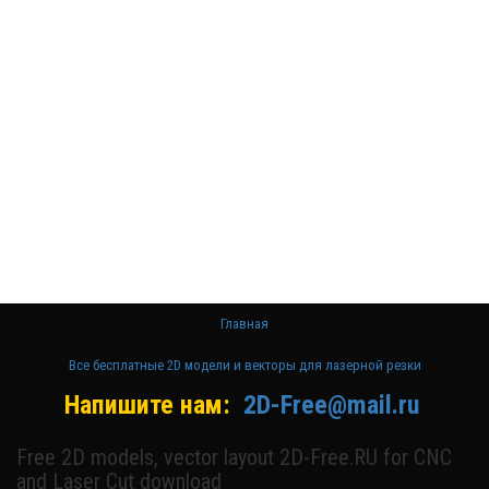
Бесплатные
3D модели
для резки на
ЧПУ
Бесплатные
2D модели
для резки на
лазерном
станке и ЧПУ
Главная
Все бесплатные 2D модели и векторы для лазерной резки
Напишите нам:
2D-Free@mail.ru
Free 2D models, vector layout 2D-Free.RU for CNC
and Laser Cut download