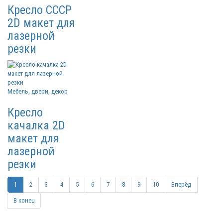
Кресло СССР
2D макет для
лазерной
резки
Мебель, двери, декор
Кресло
качалка 2D
макет для
лазерной
резки
1
2
3
4
5
6
7
8
9
10
Вперёд
В конец