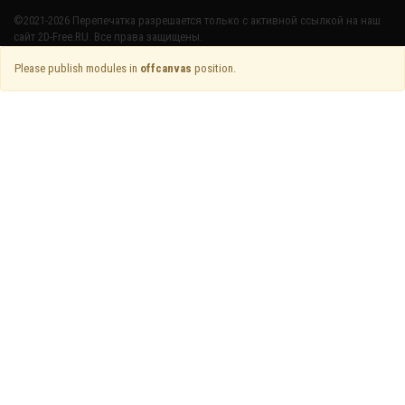
©2021-2026 Перепечатка разрешается только с активной ссылкой на наш
сайт 2D-Free.RU. Все права защищены.
Please publish modules in
offcanvas
position.