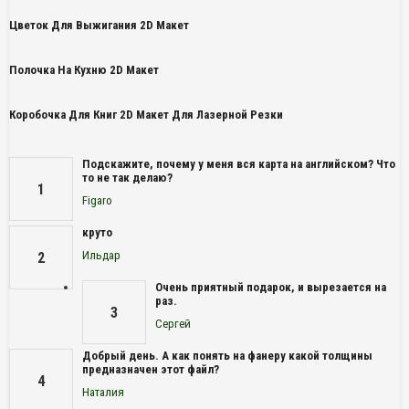
Цветок Для Выжигания 2D Макет
Полочка На Кухню 2D Макет
Коробочка Для Книг 2D Макет Для Лазерной Резки
Подскажите, почему у меня вся карта на английском? Что
то не так делаю?
1
Figaro
круто
Ильдар
2
Очень приятный подарок, и вырезается на
раз.
3
Сергей
Добрый день. А как понять на фанеру какой толщины
предназначен этот файл?
4
Наталия