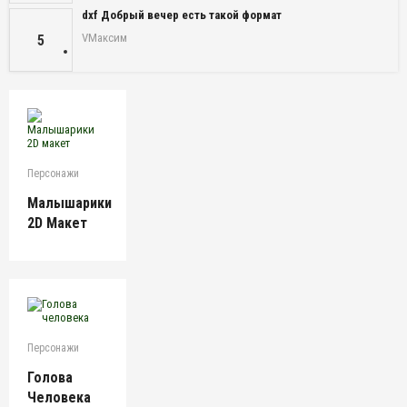
dxf Добрый вечер есть такой формат
VМаксим
5
Персонажи
Малышарики
2D Макет
Персонажи
Голова
Человека