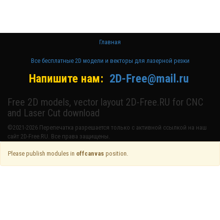
станке и ЧПУ
Главная
Все бесплатные 2D модели и векторы для лазерной резки
Напишите нам:
2D-Free@mail.ru
Free 2D models, vector layout 2D-Free.RU for CNC
and Laser Cut download
©2021-2026 Перепечатка разрешается только с активной ссылкой на наш
сайт 2D-Free.RU. Все права защищены.
Please publish modules in
offcanvas
position.