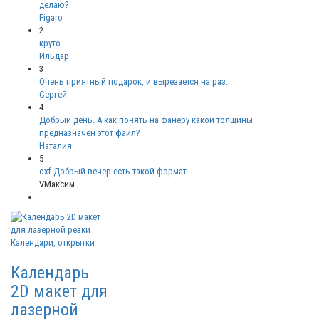
делаю?
Figaro
2
круто
Ильдар
3
Очень приятный подарок, и вырезается на раз.
Сергей
4
Добрый день. А как понять на фанеру какой толщины
предназначен этот файл?
Наталия
5
dxf Добрый вечер есть такой формат
VМаксим
Календари, открытки
Календарь
2D макет для
лазерной