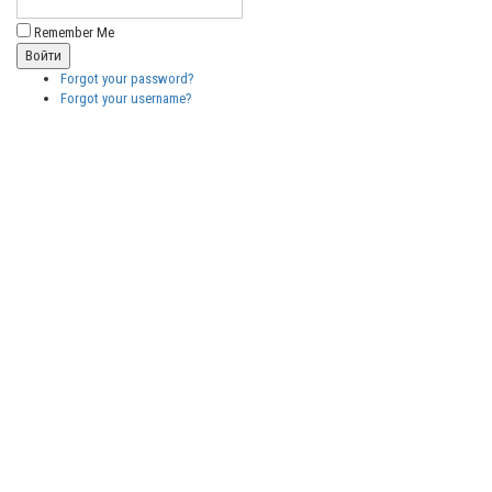
Remember Me
Forgot your password?
Forgot your username?
Бесплатные
векторные
изображения
Бесплатные
3D модели
для резки на
ЧПУ
Бесплатные
2D модели
для резки на
лазерном