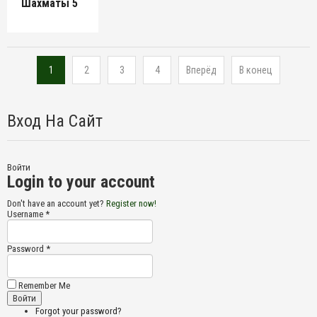
Шахматы 5
1
2
3
4
Вперёд
В конец
Вход На Сайт
Войти
Login to your account
Don't have an account yet?
Register now!
Username *
Password *
Remember Me
Forgot your password?