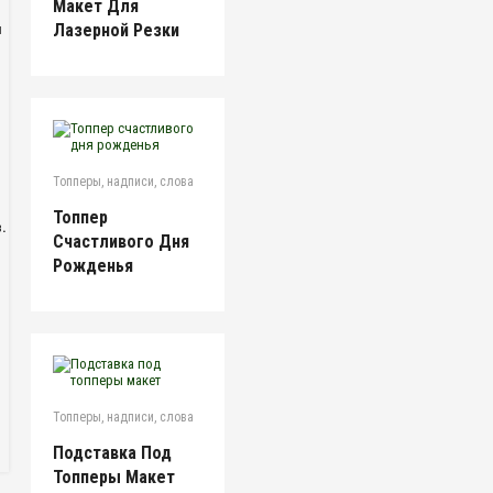
Макет Для
Лазерной Резки
я
Топперы, надписи, слова
Топпер
.
Счастливого Дня
Рожденья
Топперы, надписи, слова
Подставка Под
Топперы Макет