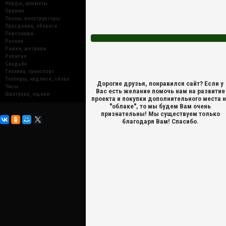
Нарды, шахматы
Оружие
Пазлы, конструкторы
Праздники, обереги
Персонажи
Разное
Рамки, метрики
Религия
Свадьба
Техника, транспорт
Топперы, надписи, слова
Дорогие друзья, понравился сайт? Если у
Часы
Вас есть желание помочь нам на развитие
Шкатулки, ящики
проекта и покупки дополнительного места 
"облаке", то мы будем Вам очень
признательны! Мы существуем только
благодаря Вам! Спасибо.