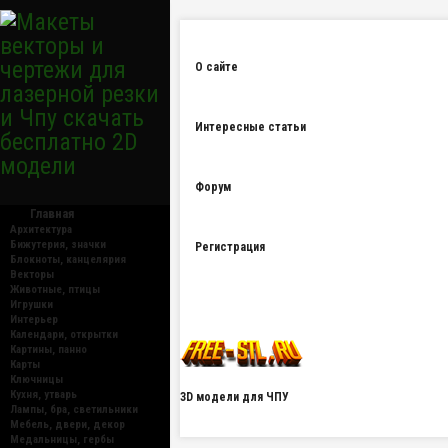
О сайте
Интересные статьи
Форум
Главная
Архитектура
Бижутерия, значки
Регистрация
Блокноты, канцелярия
Векторы
Животные, птицы
Игрушки
Интерьер
Календари, открытки
Картины, панно
Карты
Ключницы
Кухня, утварь
3D модели для ЧПУ
Лампы, бра, светильники
Мебель, двери, декор
Медальницы, гербы