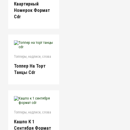
Квартирный
Номерок Формат
Cdr
Топперы, надписи, слова
Топпер На Торт
Танцы Cdr
Топперы, надписи, слова
Кашпо К 1
Сентября Формат