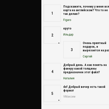
Подскажите, почему у меня вс
карта на английском? Что то не
1
так делаю?
Figaro
круто
Ильдар
2
Очень приятный
подарок, и
3
вырезается на раз
Сергей
Добрый день. А как понять на
фанеру какой толщины
4
предназначен этот файл?
Наталия
dxf Добрый вечер есть такой
формат
5
VМаксим