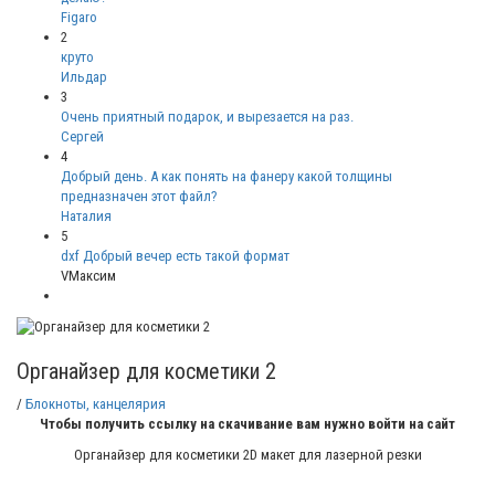
Figaro
2
круто
Ильдар
3
Очень приятный подарок, и вырезается на раз.
Сергей
4
Добрый день. А как понять на фанеру какой толщины
предназначен этот файл?
Наталия
5
dxf Добрый вечер есть такой формат
VМаксим
Органайзер для косметики 2
/
Блокноты, канцелярия
Чтобы получить ссылку на скачивание вам нужно войти на сайт
Органайзер для косметики 2D макет для лазерной резки