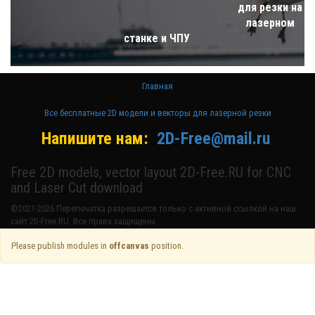
для резки на
лазерном
станке и ЧПУ
Главная
Все бесплатные 2D модели и векторы для лазерной резки
Напишите нам:
2D-Free@mail.ru
Free 2D models, vector layout 2D-Free.RU for CNC
and Laser Cut download
©2021-2026 Перепечатка разрешается только с активной ссылкой на наш
сайт 2D-Free.RU. Все права защищены.
Please publish modules in
offcanvas
position.