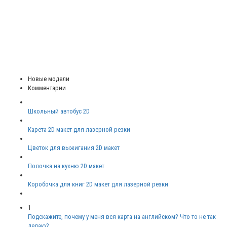
Новые модели
Комментарии
Школьный автобус 2D
Карета 2D макет для лазерной резки
Цветок для выжигания 2D макет
Полочка на кухню 2D макет
Коробочка для книг 2D макет для лазерной резки
1
Подскажите, почему у меня вся карта на английском? Что то не так
делаю?