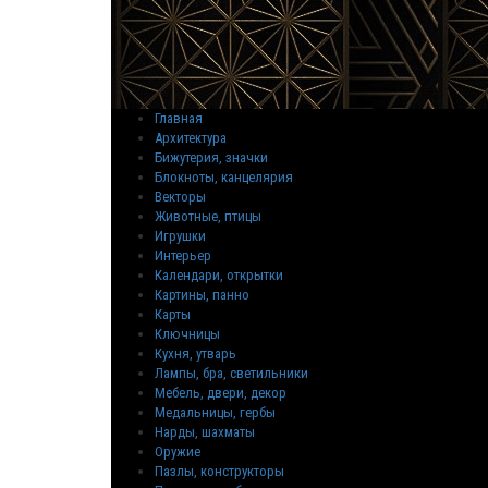
Главная
Архитектура
Бижутерия, значки
Блокноты, канцелярия
Векторы
Животные, птицы
Игрушки
Интерьер
Календари, открытки
Картины, панно
Карты
Ключницы
Кухня, утварь
Лампы, бра, светильники
Мебель, двери, декор
Медальницы, гербы
Нарды, шахматы
Оружие
Пазлы, конструкторы