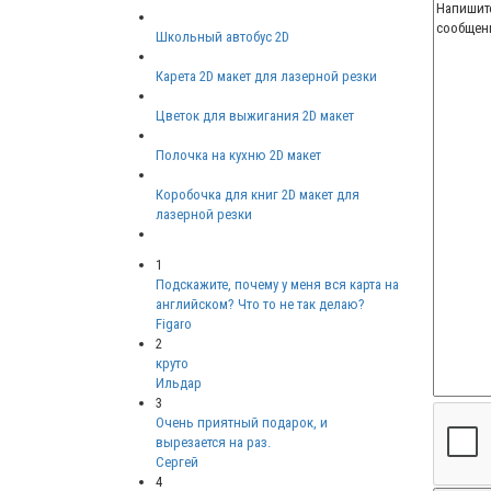
Школьный автобус 2D
Карета 2D макет для лазерной резки
Цветок для выжигания 2D макет
Полочка на кухню 2D макет
Коробочка для книг 2D макет для
лазерной резки
1
Подскажите, почему у меня вся карта на
английском? Что то не так делаю?
Figaro
2
круто
Ильдар
3
Очень приятный подарок, и
вырезается на раз.
Сергей
4