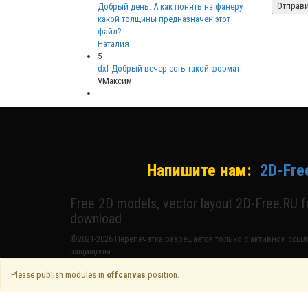
Добрый день. А как понять на фанеру
какой толщины предназначен этот
файл?
Наталия
5
dxf Добрый вечер есть такой формат
VМаксим
Напишите нам:
2D-Fre
Free 2D models, vector layout 2D-Free.RU 
download
©2021-2026 Перепечатка разрешается только с активной ссылк
защищены.
Please publish modules in
offcanvas
position.