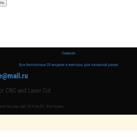
Главная
Все бесплатные 2D модели и векторы для лазерной резки
e@mail.ru
for CNC and Laser Cut
ой на наш сайт 2D-Free.RU. Все права