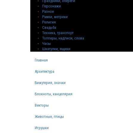
Праздники, обереги
Персонажи
Разное
Рамки, метрики
Религия
Свадьба
Техника, транспорт
Топперы, надписи, слова
Часы
Шкатулки, ящики
Главная
Архитектура
Бижутерия, значки
Блокноты, канцелярия
Векторы
Животные, птицы
Игрушки