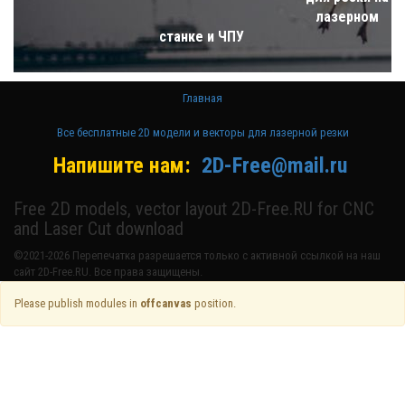
лазерном
станке и ЧПУ
Главная
Все бесплатные 2D модели и векторы для лазерной резки
Напишите нам:
2D-Free@mail.ru
Free 2D models, vector layout 2D-Free.RU for CNC
and Laser Cut download
©2021-2026 Перепечатка разрешается только с активной ссылкой на наш
сайт 2D-Free.RU. Все права защищены.
Please publish modules in
offcanvas
position.