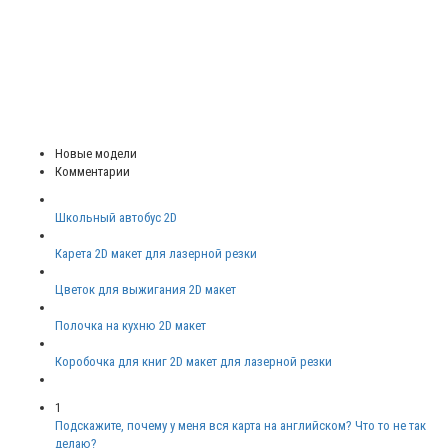
Новые модели
Комментарии
Школьный автобус 2D
Карета 2D макет для лазерной резки
Цветок для выжигания 2D макет
Полочка на кухню 2D макет
Коробочка для книг 2D макет для лазерной резки
1
Подскажите, почему у меня вся карта на английском? Что то не так
делаю?