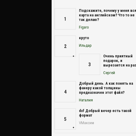
Подскажите, почему у меня вс
карта на английском? Что то не
1
так делаю?
Figaro
круто
Ильдар
2
Очень приятный
подарок, и
3
вырезается на раз
Сергей
Добрый день. А как понять на
фанеру какой толщины
4
предназначен этот файл?
Наталия
dxf Добрый вечер есть такой
формат
5
VМаксим