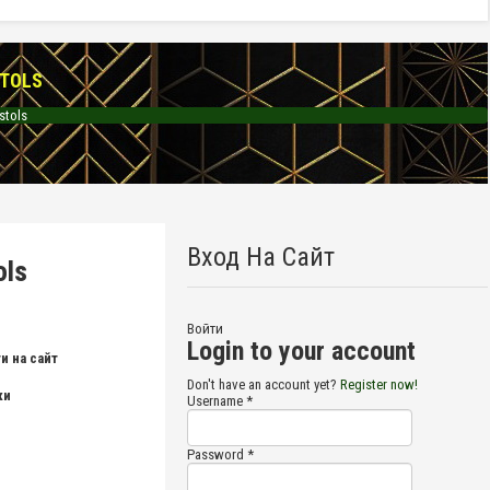
TOLS
stols
Вход На Сайт
ols
Войти
Login to your account
и на сайт
Don't have an account yet?
Register now!
ки
Username *
Password *