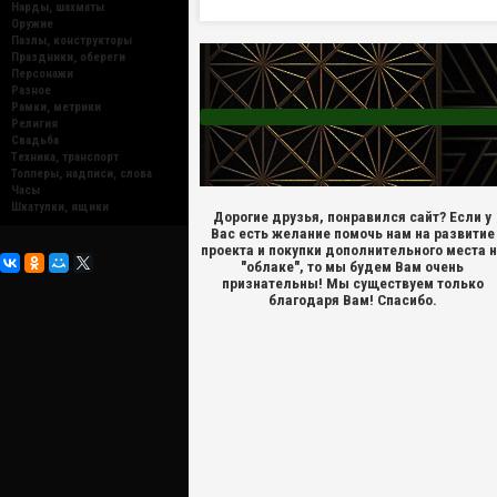
Нарды, шахматы
Оружие
Пазлы, конструкторы
Праздники, обереги
Персонажи
Разное
Рамки, метрики
Религия
Свадьба
Техника, транспорт
Топперы, надписи, слова
Часы
Шкатулки, ящики
Дорогие друзья, понравился сайт? Если у
Вас есть желание помочь нам на развитие
проекта и покупки дополнительного места 
"облаке", то мы будем Вам очень
признательны! Мы существуем только
благодаря Вам! Спасибо.