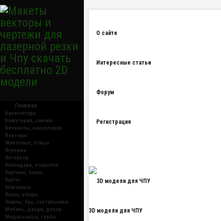
О сайте
Интересные статьи
Форум
Главная
Архитектура
Бижутерия, значки
Регистрация
Блокноты, канцелярия
Векторы
Животные, птицы
Игрушки
Интерьер
Календари, открытки
Картины, панно
Карты
Ключницы
Кухня, утварь
Лампы, бра, светильники
Мебель, двери, декор
3D модели для ЧПУ
Медальницы, гербы