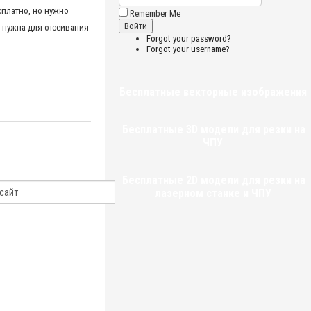
сплатно, но нужно
Remember Me
 нужна для отсеивания
Forgot your password?
Forgot your username?
Бесплатные векторные изображения
Бесплатные 3D модели для резки на
ЧПУ
Бесплатные 2D модели для резки на
лазерном станке и ЧПУ