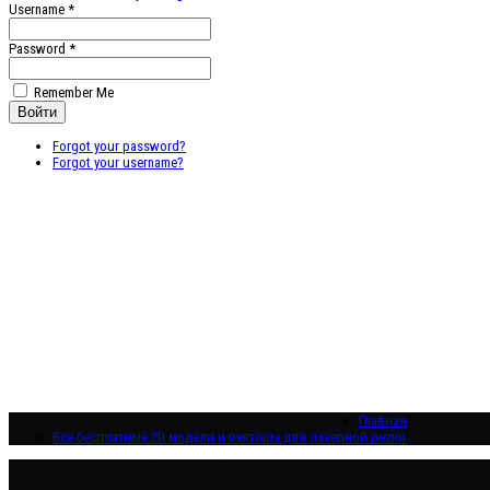
Username *
Password *
Remember Me
Forgot your password?
Forgot your username?
Главная
Все бесплатные 2D модели и векторы для лазерной резки