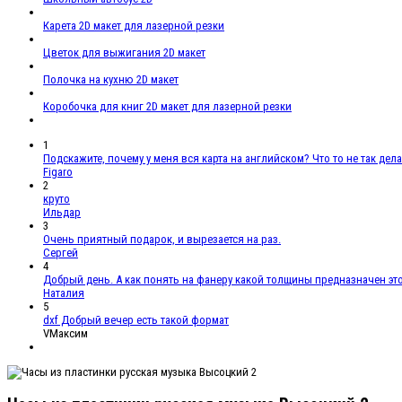
Карета 2D макет для лазерной резки
Цветок для выжигания 2D макет
Полочка на кухню 2D макет
Коробочка для книг 2D макет для лазерной резки
1
Подскажите, почему у меня вся карта на английском? Что то не так дел
Figaro
2
круто
Ильдар
3
Очень приятный подарок, и вырезается на раз.
Сергей
4
Добрый день. А как понять на фанеру какой толщины предназначен эт
Наталия
5
dxf Добрый вечер есть такой формат
VМаксим