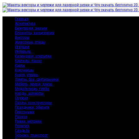
Главная
Архитектура
Бижутерия, значки
Блокноты, канцелярия
Векторы
Животные, птицы
Игрушки
Интерьер
Календари, открытки
Картины, панно
Карты
Ключницы
Кухня, утварь
Лампы, бра, светильники
Мебель, двери, декор
Медальницы, гербы
Нарды, шахматы
Оружие
Пазлы, конструкторы
Праздники, обереги
Персонажи
Разное
Рамки, метрики
Религия
Свадьба
Техника, транспорт