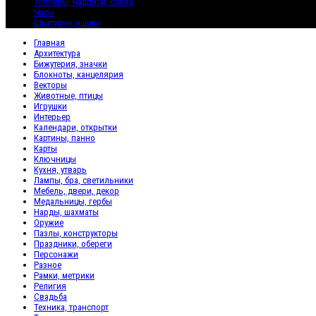
Топперы, надписи, слова
Часы
Шкатулки, ящики
Главная
Архитектура
Бижутерия, значки
Блокноты, канцелярия
Векторы
Животные, птицы
Игрушки
Интерьер
Календари, открытки
Картины, панно
Карты
Ключницы
Кухня, утварь
Лампы, бра, светильники
Мебель, двери, декор
Медальницы, гербы
Нарды, шахматы
Оружие
Пазлы, конструкторы
Праздники, обереги
Персонажи
Разное
Рамки, метрики
Религия
Свадьба
Техника, транспорт