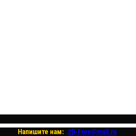
Бесплатные векторные из
Бесплатные 3D модели для р
Бесплатные 2D модели для резки на л
Напишите нам:
2D-Free@mail.ru