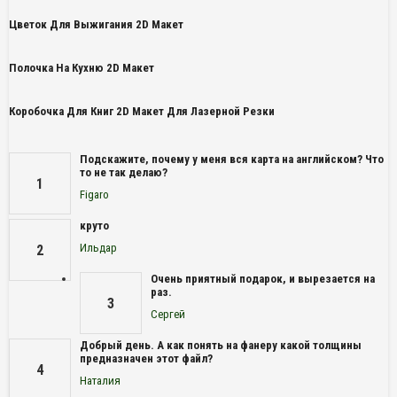
Цветок Для Выжигания 2D Макет
Полочка На Кухню 2D Макет
Коробочка Для Книг 2D Макет Для Лазерной Резки
Подскажите, почему у меня вся карта на английском? Что
то не так делаю?
1
Figaro
круто
Ильдар
2
Очень приятный подарок, и вырезается на
раз.
3
Сергей
Добрый день. А как понять на фанеру какой толщины
предназначен этот файл?
4
Наталия