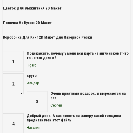
Цветок Для Выжигания 2D Макет
Полочка На Кухню 2D Макет
Коробочка Для Книг 2D Макет Для Лазерной Резки
Подскажите, почему у меня вся карта на английском? Что
то не так делаю?
1
Figaro
круто
Ильдар
2
Очень приятный подарок, и вырезается на
раз.
3
Сергей
Добрый день. А как понять на фанеру какой толщины
предназначен этот файл?
4
Наталия