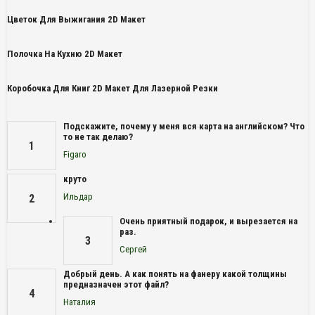
Цветок Для Выжигания 2D Макет
Полочка На Кухню 2D Макет
Коробочка Для Книг 2D Макет Для Лазерной Резки
Подскажите, почему у меня вся карта на английском? Что
то не так делаю?
1
Figaro
круто
Ильдар
2
Очень приятный подарок, и вырезается на
раз.
3
Сергей
Добрый день. А как понять на фанеру какой толщины
предназначен этот файл?
4
Наталия