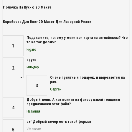
Полочка На Кухню 2D Макет
Коробочка Для Книг 2D Макет Для Лазерной Резки
Подскажите, почему у меня вся карта на английском? Что
то не так делаю?
1
Figaro
круто
Ильдар
2
Очень приятный подарок, и вырезается на
раз.
3
Сергей
Добрый день. А как понять на фанеру какой толщины
предназначен этот файл?
4
Наталия
dxf Добрый вечер есть такой формат
VМаксим
5