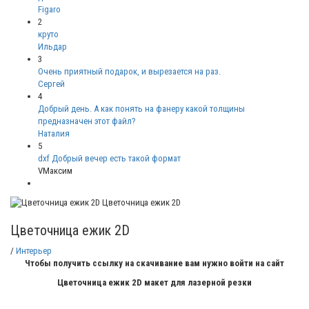
Figaro
2
круто
Ильдар
3
Очень приятный подарок, и вырезается на раз.
Сергей
4
Добрый день. А как понять на фанеру какой толщины
предназначен этот файл?
Наталия
5
dxf Добрый вечер есть такой формат
VМаксим
Цветочница ежик 2D
Цветочница ежик 2D
/
Интерьер
Чтобы получить ссылку на скачивание вам нужно войти на сайт
Цветочница ежик 2D макет для лазерной резки