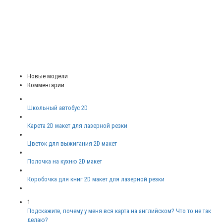
Новые модели
Комментарии
Школьный автобус 2D
Карета 2D макет для лазерной резки
Цветок для выжигания 2D макет
Полочка на кухню 2D макет
Коробочка для книг 2D макет для лазерной резки
1
Подскажите, почему у меня вся карта на английском? Что то не так
делаю?