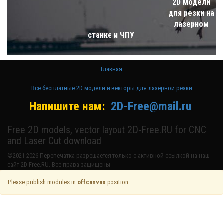
2D модели
для резки на
лазерном
станке и ЧПУ
Главная
Все бесплатные 2D модели и векторы для лазерной резки
Напишите нам:
2D-Free@mail.ru
Free 2D models, vector layout 2D-Free.RU for CNC
and Laser Cut download
©2021-2026 Перепечатка разрешается только с активной ссылкой на наш
сайт 2D-Free.RU. Все права защищены.
Please publish modules in
offcanvas
position.