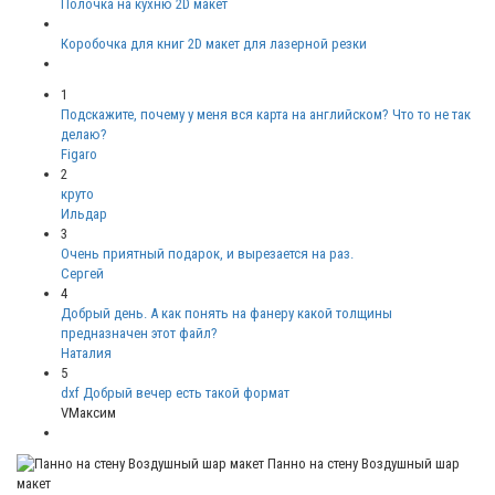
Полочка на кухню 2D макет
Коробочка для книг 2D макет для лазерной резки
1
Подскажите, почему у меня вся карта на английском? Что то не так
делаю?
Figaro
2
круто
Ильдар
3
Очень приятный подарок, и вырезается на раз.
Сергей
4
Добрый день. А как понять на фанеру какой толщины
предназначен этот файл?
Наталия
5
dxf Добрый вечер есть такой формат
VМаксим
Панно на стену Воздушный шар
макет