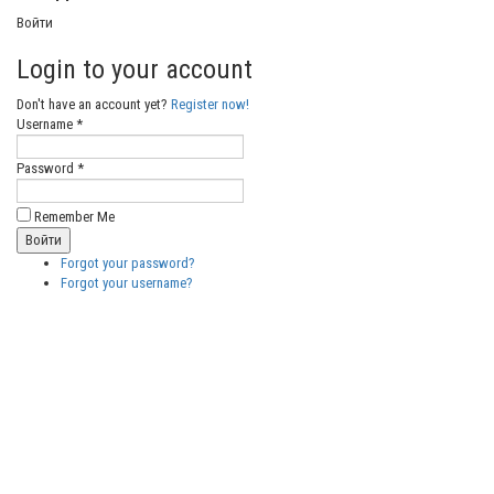
Войти
Login to your account
Don't have an account yet?
Register now!
Username *
Password *
Remember Me
Forgot your password?
Forgot your username?
Бесплатные
векторные
изображения
Бесплатные
3D модели