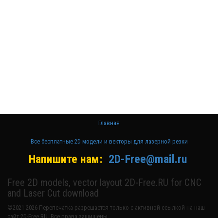
для резки на
ЧПУ
Бесплатные
2D модели
для резки на
лазерном
станке и ЧПУ
Главная
Все бесплатные 2D модели и векторы для лазерной резки
Напишите нам:
2D-Free@mail.ru
Free 2D models, vector layout 2D-Free.RU for CNC
and Laser Cut download
©2021-2026 Перепечатка разрешается только с активной ссылкой на наш
сайт 2D-Free.RU. Все права защищены.