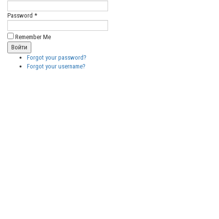
Password *
Remember Me
Forgot your password?
Forgot your username?
Бесплатные
векторные
изображения
Бесплатные
3D модели
для резки на
ЧПУ
Бесплатные
2D модели