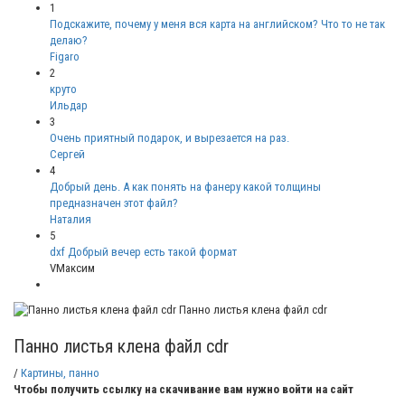
1
Подскажите, почему у меня вся карта на английском? Что то не так
делаю?
Figaro
2
круто
Ильдар
3
Очень приятный подарок, и вырезается на раз.
Сергей
4
Добрый день. А как понять на фанеру какой толщины
предназначен этот файл?
Наталия
5
dxf Добрый вечер есть такой формат
VМаксим
Панно листья клена файл cdr
Панно листья клена файл cdr
/
Картины, панно
Чтобы получить ссылку на скачивание вам нужно войти на сайт