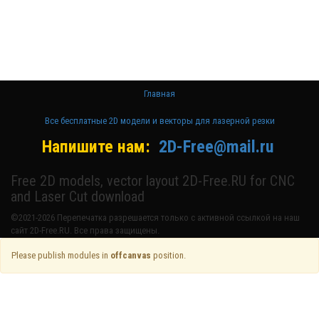
для резки на
лазерном
станке и ЧПУ
Главная
Все бесплатные 2D модели и векторы для лазерной резки
Напишите нам:
2D-Free@mail.ru
Free 2D models, vector layout 2D-Free.RU for CNC
and Laser Cut download
©2021-2026 Перепечатка разрешается только с активной ссылкой на наш
сайт 2D-Free.RU. Все права защищены.
Please publish modules in
offcanvas
position.