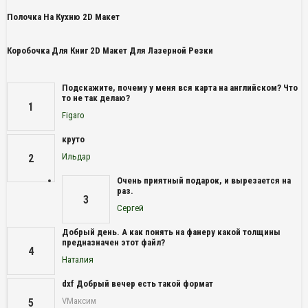
Полочка На Кухню 2D Макет
Коробочка Для Книг 2D Макет Для Лазерной Резки
Подскажите, почему у меня вся карта на английском? Что
то не так делаю?
1
Figaro
круто
Ильдар
2
Очень приятный подарок, и вырезается на
раз.
3
Сергей
Добрый день. А как понять на фанеру какой толщины
предназначен этот файл?
4
Наталия
dxf Добрый вечер есть такой формат
VМаксим
5