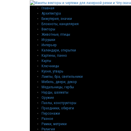
Главная
Архитектура
Бижутерия, значки
Блокноты, канцелярия
Векторы
Животные, птицы
Игрушки
Интерьер
Календари, открытки
Картины, панно
Карты
Ключницы
Кухня, утварь
Лампы, бра, светильники
Мебель, двери, декор
Медальницы, гербы
Нарды, шахматы
Оружие
Пазлы, конструкторы
Праздники, обереги
Персонажи
Разное
Рамки, метрики
Религия