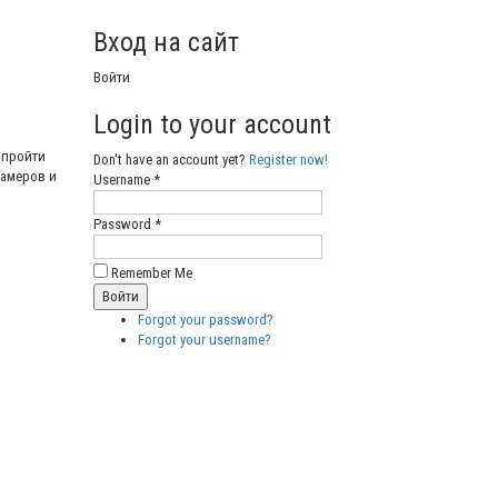
Вход на сайт
Войти
Login to your account
 пройти
Don't have an account yet?
Register now!
памеров и
Username *
Password *
Remember Me
Forgot your password?
Forgot your username?
Бесплатные векторные
изображения