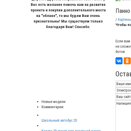
Вас есть желание помочь нам на развитие
Панно
проекта и покупки дополнительного места
на "облаке", то мы будем Вам очень
/
Картины
признательны! Мы существуем только
Чтобы по
благодаря Вам! Спасибо.
Если вам
не сложн
ботов
Оста
Новые модели
Комментарии
Школьный автобус 2D
Карета 2D макет для лазерной резки