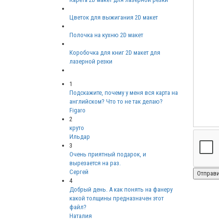
Цветок для выжигания 2D макет
Полочка на кухню 2D макет
Коробочка для книг 2D макет для
лазерной резки
1
Подскажите, почему у меня вся карта на
английском? Что то не так делаю?
Figaro
2
круто
Ильдар
3
Очень приятный подарок, и
вырезается на раз.
Сергей
4
Добрый день. А как понять на фанеру
какой толщины предназначен этот
файл?
Наталия