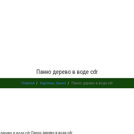
Панно дерево в воде cdr
Главная
Картины, панно
Панно дерево в воде cdr
Панно дерево в воде cdr