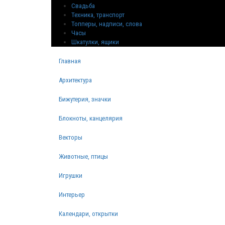
Свадьба
Техника, транспорт
Топперы, надписи, слова
Часы
Шкатулки, ящики
Главная
Архитектура
Бижутерия, значки
Блокноты, канцелярия
Векторы
Животные, птицы
Игрушки
Интерьер
Календари, открытки