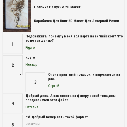
Полочка На Кухню 2D Макет
Коробочка Для Книг 2D Макет Для Лазерной Резки
Подскажите, почему у меня вся карта на английском? Что
то не так делаю?
1
Figaro
круто
Ильдар
2
Очень приятный подарок, и вырезается на
раз.
3
Сергей
Добрый день. А как понять на фанеру какой толщины
предназначен этот файл?
4
Наталия
dxf Добрый вечер есть такой формат
VМаксим
5