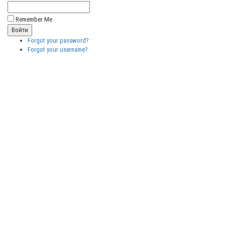
Remember Me
Forgot your password?
Forgot your username?
Бесплатные
векторные
изображения
Бесплатные
3D модели
для резки на
ЧПУ
Бесплатные
2D модели
для резки на