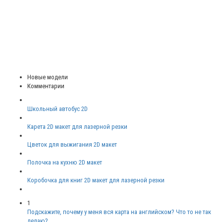
Новые модели
Комментарии
Школьный автобус 2D
Карета 2D макет для лазерной резки
Цветок для выжигания 2D макет
Полочка на кухню 2D макет
Коробочка для книг 2D макет для лазерной резки
1
Подскажите, почему у меня вся карта на английском? Что то не так
делаю?