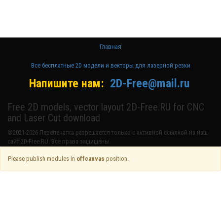
лазерном
станке и ЧПУ
Главная
Все бесплатные 2D модели и векторы для лазерной резки
Напишите нам:
2D-Free@mail.ru
Free 2D models, vector layout 2D-Free.RU for CNC
and Laser Cut download
©2021-2026 Перепечатка разрешается только с активной ссылкой на наш
сайт 2D-Free.RU. Все права защищены.
Please publish modules in
offcanvas
position.