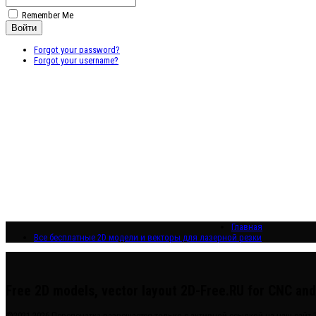
Remember Me
Forgot your password?
Forgot your username?
Главная
Все бесплатные 2D модели и векторы для лазерной резки
Free 2D models, vector layout 2D-Free.RU for CNC an
©2021-2026 Перепечатка разрешается только с активной ссылкой на наш сайт 2