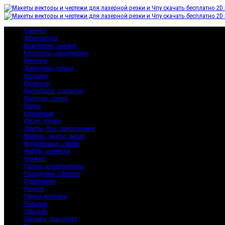
Главная
Архитектура
Бижутерия, значки
Блокноты, канцелярия
Векторы
Животные, птицы
Игрушки
Интерьер
Календари, открытки
Картины, панно
Карты
Ключницы
Кухня, утварь
Лампы, бра, светильники
Мебель, двери, декор
Медальницы, гербы
Нарды, шахматы
Оружие
Пазлы, конструкторы
Праздники, обереги
Персонажи
Разное
Рамки, метрики
Религия
Свадьба
Техника, транспорт