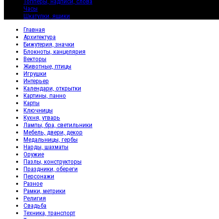
Топперы, надписи, слова
Часы
Шкатулки, ящики
Главная
Архитектура
Бижутерия, значки
Блокноты, канцелярия
Векторы
Животные, птицы
Игрушки
Интерьер
Календари, открытки
Картины, панно
Карты
Ключницы
Кухня, утварь
Лампы, бра, светильники
Мебель, двери, декор
Медальницы, гербы
Нарды, шахматы
Оружие
Пазлы, конструкторы
Праздники, обереги
Персонажи
Разное
Рамки, метрики
Религия
Свадьба
Техника, транспорт