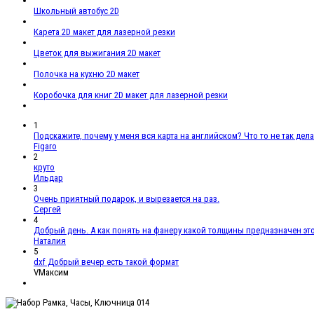
Школьный автобус 2D
Карета 2D макет для лазерной резки
Цветок для выжигания 2D макет
Полочка на кухню 2D макет
Коробочка для книг 2D макет для лазерной резки
1
Подскажите, почему у меня вся карта на английском? Что то не так дел
Figaro
2
круто
Ильдар
3
Очень приятный подарок, и вырезается на раз.
Сергей
4
Добрый день. А как понять на фанеру какой толщины предназначен эт
Наталия
5
dxf Добрый вечер есть такой формат
VМаксим