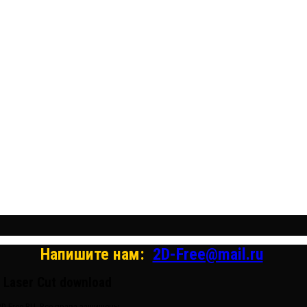
Бесплатные векторные из
Бесплатные 3D модели для р
Бесплатные 2D модели для резки на л
Напишите нам:
2D-Free@mail.ru
d Laser Cut download
D-Free.RU. Все права защищены.