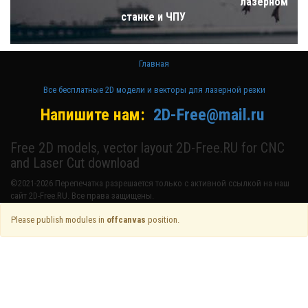
лазерном
станке и ЧПУ
Главная
Все бесплатные 2D модели и векторы для лазерной резки
Напишите нам:
2D-Free@mail.ru
Free 2D models, vector layout 2D-Free.RU for CNC
and Laser Cut download
©2021-2026 Перепечатка разрешается только с активной ссылкой на наш
сайт 2D-Free.RU. Все права защищены.
Please publish modules in
offcanvas
position.