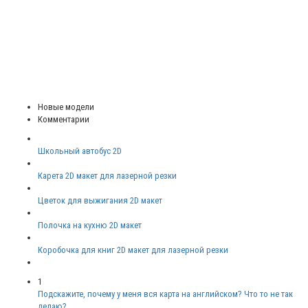
Новые модели
Комментарии
Школьный автобус 2D
Карета 2D макет для лазерной резки
Цветок для выжигания 2D макет
Полочка на кухню 2D макет
Коробочка для книг 2D макет для лазерной резки
1
Подскажите, почему у меня вся карта на английском? Что то не так
делаю?