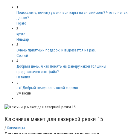
1
Подскажите, почему у меня вся карта на английском? Что то не так
делаю?
Figaro
2
круто
Ильдар
3
Очень приятный подарок, и вырезается на раз.
Сергей
4
Добрый день. А как понять на фанеру какой толщины
предназначен этот файл?
Наталия
5
dxf Добрый вечер есть такой формат
VМаксим
Ключница макет для лазерной резки 15
/
Ключницы
Ссылка на скачивание доступна только для