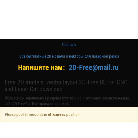
2D модели
для резки на
лазерном
станке и ЧПУ
Главная
Все бесплатные 2D модели и векторы для лазерной резки
Напишите нам:
2D-Free@mail.ru
Free 2D models, vector layout 2D-Free.RU for CNC
and Laser Cut download
©2021-2026 Перепечатка разрешается только с активной ссылкой на наш
сайт 2D-Free.RU. Все права защищены.
Please publish modules in
offcanvas
position.