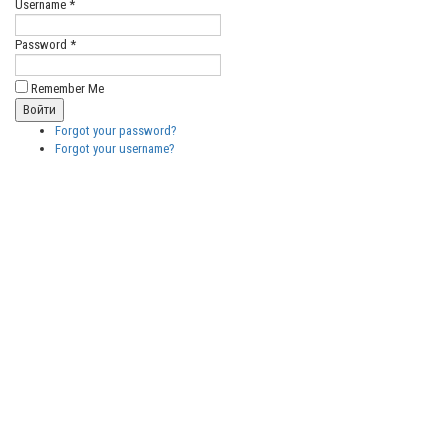
Username *
Password *
Remember Me
Forgot your password?
Forgot your username?
Бесплатные
векторные
изображения
Бесплатные
3D модели
для резки на
ЧПУ
Бесплатные