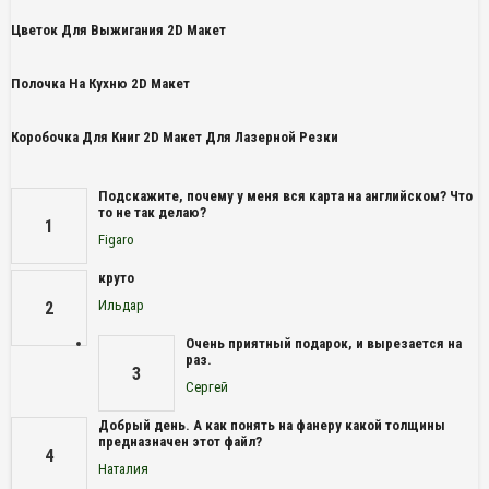
Цветок Для Выжигания 2D Макет
Полочка На Кухню 2D Макет
Коробочка Для Книг 2D Макет Для Лазерной Резки
Подскажите, почему у меня вся карта на английском? Что
то не так делаю?
1
Figaro
круто
Ильдар
2
Очень приятный подарок, и вырезается на
раз.
3
Сергей
Добрый день. А как понять на фанеру какой толщины
предназначен этот файл?
4
Наталия