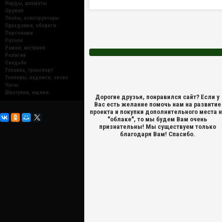
Нарды, шахматы
Оружие
Пазлы, конструкторы
Праздники, обереги
Персонажи
Разное
Рамки, метрики
Религия
Свадьба
Техника, транспорт
Топперы, надписи, слова
Часы
Шкатулки, ящики
Дорогие друзья, понравился сайт? Если у
Вас есть желание помочь нам на развитие
проекта и покупки дополнительного места 
"облаке", то мы будем Вам очень
признательны! Мы существуем только
благодаря Вам! Спасибо.