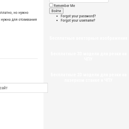
Remember Me
сплатно, но нужно
Forgot your password?
 нужна для отсеивания
Forgot your username?
Бесплатные векторные изображения
Бесплатные 3D модели для резки на
ЧПУ
Бесплатные 2D модели для резки на
лазерном станке и ЧПУ