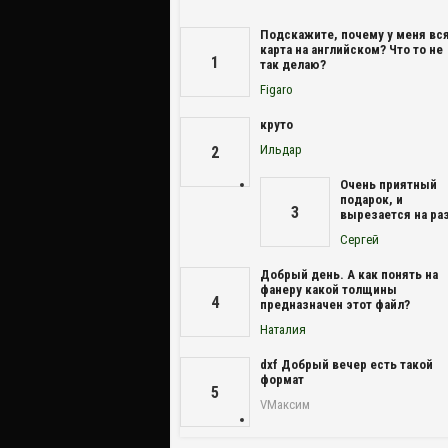
Подскажите, почему у меня вс
карта на английском? Что то не
1
так делаю?
Figaro
круто
Ильдар
2
Очень приятный
подарок, и
3
вырезается на раз
Сергей
Добрый день. А как понять на
фанеру какой толщины
4
предназначен этот файл?
Наталия
dxf Добрый вечер есть такой
формат
5
VМаксим