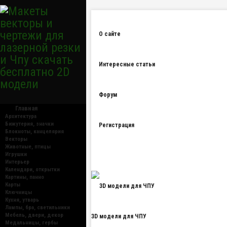
О сайте
Интересные статьи
Форум
Главная
Архитектура
Бижутерия, значки
Регистрация
Блокноты, канцелярия
Векторы
Животные, птицы
Игрушки
Интерьер
Календари, открытки
Картины, панно
Карты
Ключницы
Кухня, утварь
Лампы, бра, светильники
Мебель, двери, декор
3D модели для ЧПУ
Медальницы, гербы