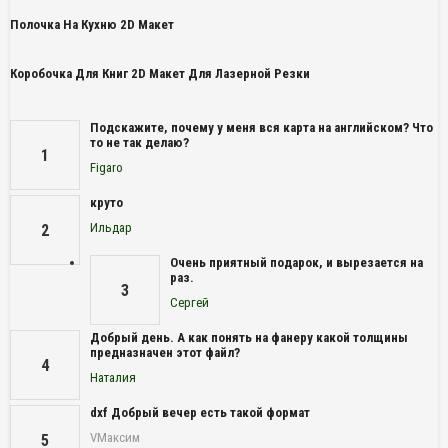
Полочка На Кухню 2D Макет
Коробочка Для Книг 2D Макет Для Лазерной Резки
Подскажите, почему у меня вся карта на английском? Что
то не так делаю?
1
Figaro
круто
Ильдар
2
Очень приятный подарок, и вырезается на
раз.
3
Сергей
Добрый день. А как понять на фанеру какой толщины
предназначен этот файл?
4
Наталия
dxf Добрый вечер есть такой формат
VМаксим
5