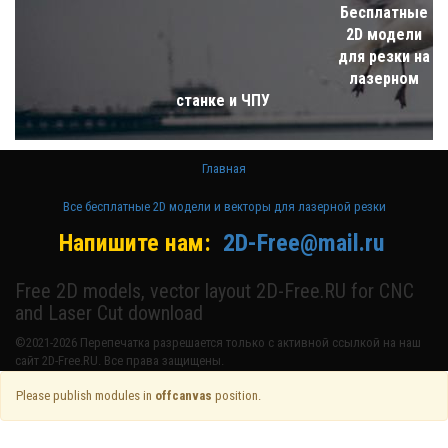
Бесплатные
2D модели
для резки на
лазерном
станке и ЧПУ
Главная
Все бесплатные 2D модели и векторы для лазерной резки
Напишите нам:
2D-Free@mail.ru
Free 2D models, vector layout 2D-Free.RU for CNC
and Laser Cut download
©2021-2026 Перепечатка разрешается только с активной ссылкой на наш
сайт 2D-Free.RU. Все права защищены.
Please publish modules in
offcanvas
position.