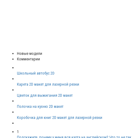
Новые модели
Комментарии
Школьный автобус 2D
Карета 2D макет для лазерной резки
Цветок для выжигания 2D макет
Полочка на кухню 2D макет
Коробочка для книг 2D макет для лазерной резки
1
Подскажите, почему у меня вся карта на английском? Что то не так