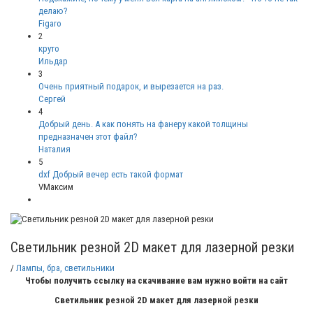
делаю?
Figaro
2
круто
Ильдар
3
Очень приятный подарок, и вырезается на раз.
Сергей
4
Добрый день. А как понять на фанеру какой толщины
предназначен этот файл?
Наталия
5
dxf Добрый вечер есть такой формат
VМаксим
Светильник резной 2D макет для лазерной резки
/
Лампы, бра, светильники
Чтобы получить ссылку на скачивание вам нужно войти на сайт
Светильник резной 2D макет для лазерной резки