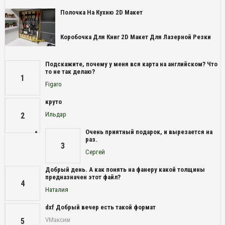
Полочка На Кухню 2D Макет
Коробочка Для Книг 2D Макет Для Лазерной Резки
Подскажите, почему у меня вся карта на английском? Что
то не так делаю?
1
Figaro
круто
Ильдар
2
Очень приятный подарок, и вырезается на
раз.
3
Сергей
Добрый день. А как понять на фанеру какой толщины
предназначен этот файл?
4
Наталия
dxf Добрый вечер есть такой формат
VМаксим
5