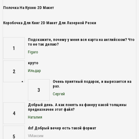
Полочка На Кухню 2D Макет
Коробочка Для Книг 2D Макет Для Лазерной Резки
Подскажите, почему у меня вся карта на английском? Что
то не так делаю?
1
Figaro
круто
Ильдар
2
Очень приятный подарок, и вырезается на
раз.
3
Сергей
Добрый день. А как понять на фанеру какой толщины
предназначен этот файл?
4
Наталия
dxf Добрый вечер есть такой формат
VМаксим
5