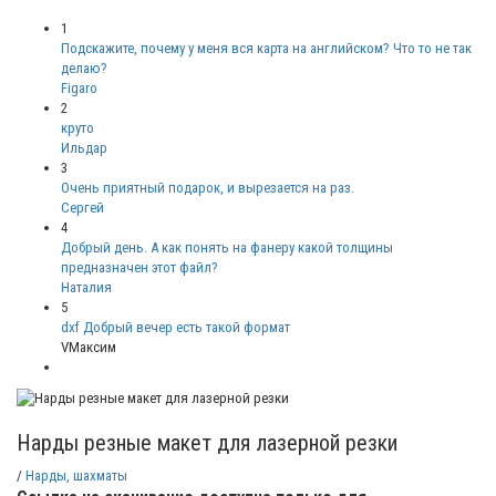
1
Подскажите, почему у меня вся карта на английском? Что то не так
делаю?
Figaro
2
круто
Ильдар
3
Очень приятный подарок, и вырезается на раз.
Сергей
4
Добрый день. А как понять на фанеру какой толщины
предназначен этот файл?
Наталия
5
dxf Добрый вечер есть такой формат
VМаксим
Нарды резные макет для лазерной резки
/
Нарды, шахматы