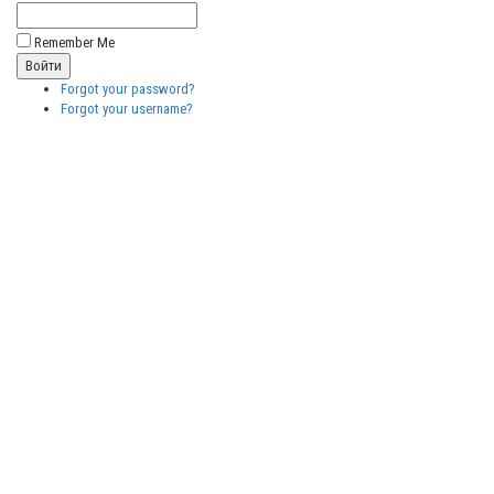
Remember Me
Forgot your password?
Forgot your username?
Бесплатные
векторные
изображения
Бесплатные
3D модели
для резки на
ЧПУ
Бесплатные
2D модели
для резки на