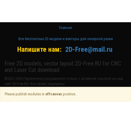
лазерном
станке и ЧПУ
Главная
Все бесплатные 2D модели и векторы для лазерной резки
Напишите нам:
2D-Free@mail.ru
Free 2D models, vector layout 2D-Free.RU for CNC
and Laser Cut download
©2021-2026 Перепечатка разрешается только с активной ссылкой на наш
сайт 2D-Free.RU. Все права защищены.
Please publish modules in
offcanvas
position.