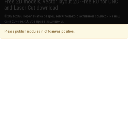
Free 2D models, vector layout 2D-Free.RU for CNC
and Laser Cut download
©2021-2026 Перепечатка разрешается только с активной ссылкой на наш
сайт 2D-Free.RU. Все права защищены.
Please publish modules in
offcanvas
position.