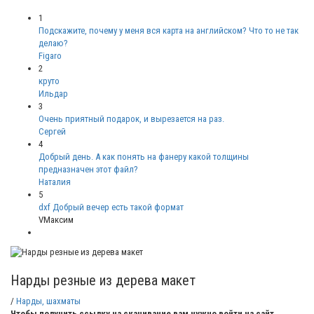
1
Подскажите, почему у меня вся карта на английском? Что то не так
делаю?
Figaro
2
круто
Ильдар
3
Очень приятный подарок, и вырезается на раз.
Сергей
4
Добрый день. А как понять на фанеру какой толщины
предназначен этот файл?
Наталия
5
dxf Добрый вечер есть такой формат
VМаксим
Нарды резные из дерева макет
/
Нарды, шахматы
Чтобы получить ссылку на скачивание вам нужно войти на сайт