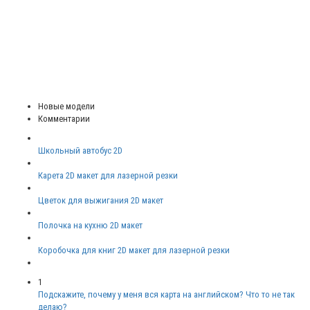
Новые модели
Комментарии
Школьный автобус 2D
Карета 2D макет для лазерной резки
Цветок для выжигания 2D макет
Полочка на кухню 2D макет
Коробочка для книг 2D макет для лазерной резки
1
Подскажите, почему у меня вся карта на английском? Что то не так
делаю?