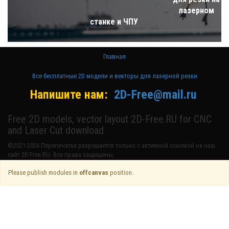
лазерном
станке и ЧПУ
Главная
Все бесплатные 2D модели и векторы для лазерной резки
Напишите нам:
2D-Free@mail.ru
Free 2D models, vector layout 2D-Free.RU for CNC
and Laser Cut download
©2021-2026 Перепечатка разрешается только с активной ссылкой на наш
сайт 2D-Free.RU. Все права защищены.
Please publish modules in
offcanvas
position.