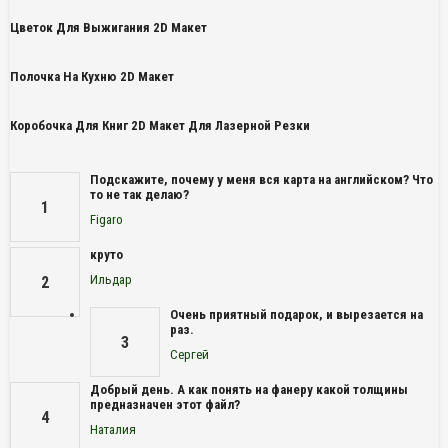
Цветок Для Выжигания 2D Макет
Полочка На Кухню 2D Макет
Коробочка Для Книг 2D Макет Для Лазерной Резки
Подскажите, почему у меня вся карта на английском? Что
то не так делаю?
1
Figaro
круто
Ильдар
2
Очень приятный подарок, и вырезается на
раз.
3
Сергей
Добрый день. А как понять на фанеру какой толщины
предназначен этот файл?
4
Наталия