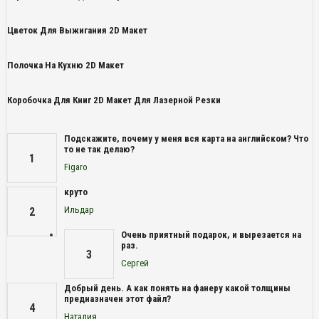
Цветок Для Выжигания 2D Макет
Полочка На Кухню 2D Макет
Коробочка Для Книг 2D Макет Для Лазерной Резки
Подскажите, почему у меня вся карта на английском? Что
то не так делаю?
1
Figaro
круто
Ильдар
2
Очень приятный подарок, и вырезается на
раз.
3
Сергей
Добрый день. А как понять на фанеру какой толщины
предназначен этот файл?
4
Наталия