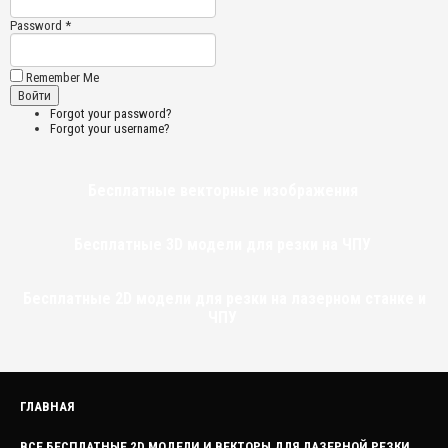
Password *
Remember Me
Forgot your password?
Forgot your username?
Бесплатные векторные изображения
Бесплатные 3D модели для резки на ЧПУ
Бесплатные 2D модели для резки на лазерном станке и
ЧПУ
ГЛАВНАЯ
ВСЕ БЕСПЛАТНЫЕ 2D МОДЕЛИ И ВЕКТОРЫ ДЛЯ ЛАЗЕРНОЙ РЕЗКИ