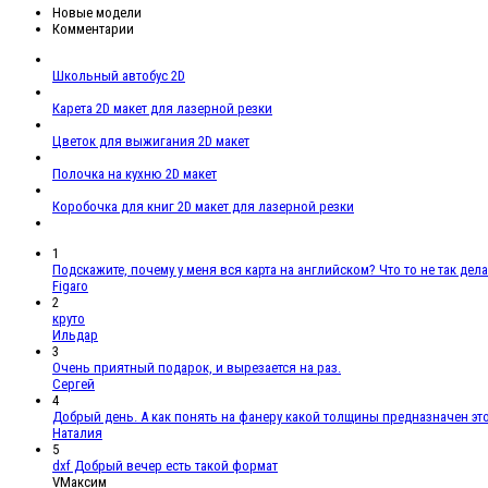
Новые модели
Комментарии
Школьный автобус 2D
Карета 2D макет для лазерной резки
Цветок для выжигания 2D макет
Полочка на кухню 2D макет
Коробочка для книг 2D макет для лазерной резки
1
Подскажите, почему у меня вся карта на английском? Что то не так дел
Figaro
2
круто
Ильдар
3
Очень приятный подарок, и вырезается на раз.
Сергей
4
Добрый день. А как понять на фанеру какой толщины предназначен эт
Наталия
5
dxf Добрый вечер есть такой формат
VМаксим