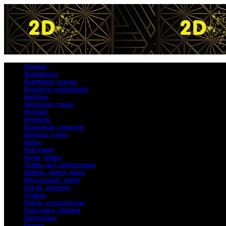
Главная
Архитектура
Бижутерия, значки
Блокноты, канцелярия
Векторы
Животные, птицы
Игрушки
Интерьер
Календари, открытки
Картины, панно
Карты
Ключницы
Кухня, утварь
Лампы, бра, светильники
Мебель, двери, декор
Медальницы, гербы
Нарды, шахматы
Оружие
Пазлы, конструкторы
Праздники, обереги
Персонажи
Разное