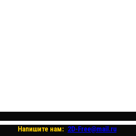
Бесплатные векторные из
Бесплатные 3D модели для р
Бесплатные 2D модели для резки на л
Напишите нам:
2D-Free@mail.ru