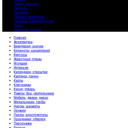
Рамки, метрики
Религия
Свадьба
Техника, транспорт
Топперы, надписи, слова
Часы
Шкатулки, ящики
Главная
Архитектура
Бижутерия, значки
Блокноты, канцелярия
Векторы
Животные, птицы
Игрушки
Интерьер
Календари, открытки
Картины, панно
Карты
Ключницы
Кухня, утварь
Лампы, бра, светильники
Мебель, двери, декор
Медальницы, гербы
Нарды, шахматы
Оружие
Пазлы, конструкторы
Праздники, обереги
Персонажи
Разное