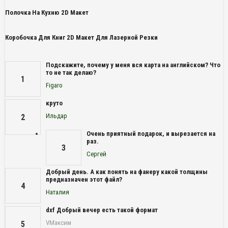
Полочка На Кухню 2D Макет
Коробочка Для Книг 2D Макет Для Лазерной Резки
Подскажите, почему у меня вся карта на английском? Что
то не так делаю?
1
Figaro
круто
Ильдар
2
Очень приятный подарок, и вырезается на
раз.
3
Сергей
Добрый день. А как понять на фанеру какой толщины
предназначен этот файл?
4
Наталия
dxf Добрый вечер есть такой формат
VМаксим
5