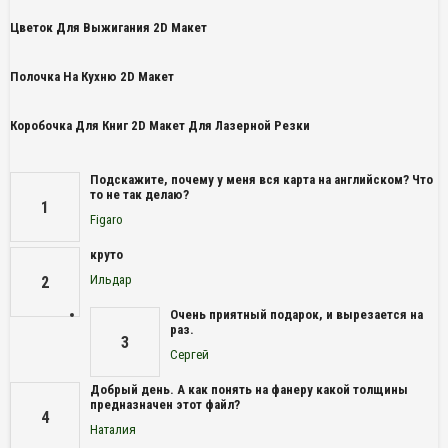
Цветок Для Выжигания 2D Макет
Полочка На Кухню 2D Макет
Коробочка Для Книг 2D Макет Для Лазерной Резки
Подскажите, почему у меня вся карта на английском? Что
то не так делаю?
1
Figaro
круто
Ильдар
2
Очень приятный подарок, и вырезается на
раз.
3
Сергей
Добрый день. А как понять на фанеру какой толщины
предназначен этот файл?
4
Наталия