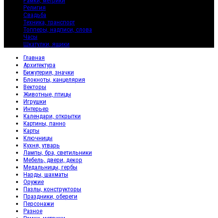
Рамки, метрики
Религия
Свадьба
Техника, транспорт
Топперы, надписи, слова
Часы
Шкатулки, ящики
Главная
Архитектура
Бижутерия, значки
Блокноты, канцелярия
Векторы
Животные, птицы
Игрушки
Интерьер
Календари, открытки
Картины, панно
Карты
Ключницы
Кухня, утварь
Лампы, бра, светильники
Мебель, двери, декор
Медальницы, гербы
Нарды, шахматы
Оружие
Пазлы, конструкторы
Праздники, обереги
Персонажи
Разное