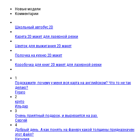
Новые модели
Комментарии
Школьный автобус 2D
Карета 2D макет для лазерной резки
Цветок для выжигания 2D макет
Полочка на кухню 2D макет
Коробочка для книг 2D макет для лазерной резки
1
Подскажите, почему у меня вся карта на английском? Что то не так
делаю?
Figaro
2
круто
Ильдар
3
Очень приятный подарок, и вырезается на раз.
Сергей
4
Добрый день. А как понять на фанеру какой толщины предназначен
этот файл?
Наталия