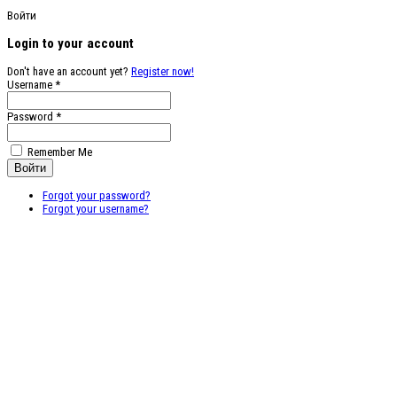
Войти
Login to your account
Don't have an account yet?
Register now!
Username *
Password *
Remember Me
Forgot your password?
Forgot your username?
Бесплатные
векторные
изображения
Бесплатные 3D
модели для
резки на ЧПУ