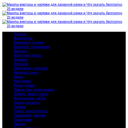
Главная
Архитектура
Бижутерия, значки
Блокноты, канцелярия
Векторы
Животные, птицы
Игрушки
Интерьер
Календари, открытки
Картины, панно
Карты
Ключницы
Кухня, утварь
Лампы, бра, светильники
Мебель, двери, декор
Медальницы, гербы
Нарды, шахматы
Оружие
Пазлы, конструкторы
Праздники, обереги
Персонажи
Разное