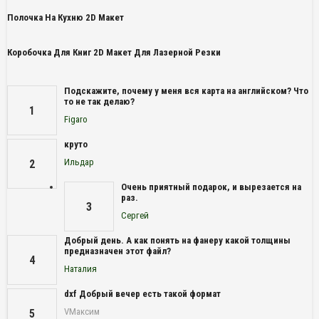
Полочка На Кухню 2D Макет
Коробочка Для Книг 2D Макет Для Лазерной Резки
Подскажите, почему у меня вся карта на английском? Что
то не так делаю?
1
Figaro
круто
Ильдар
2
Очень приятный подарок, и вырезается на
раз.
3
Сергей
Добрый день. А как понять на фанеру какой толщины
предназначен этот файл?
4
Наталия
dxf Добрый вечер есть такой формат
VМаксим
5