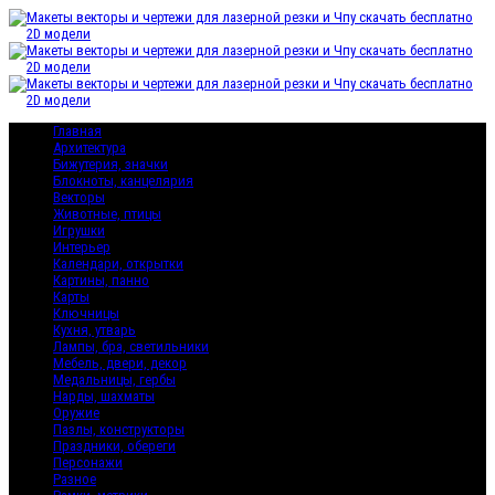
Главная
Архитектура
Бижутерия, значки
Блокноты, канцелярия
Векторы
Животные, птицы
Игрушки
Интерьер
Календари, открытки
Картины, панно
Карты
Ключницы
Кухня, утварь
Лампы, бра, светильники
Мебель, двери, декор
Медальницы, гербы
Нарды, шахматы
Оружие
Пазлы, конструкторы
Праздники, обереги
Персонажи
Разное