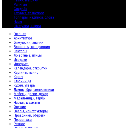
Рамки, метрики
Религия
Свадьба
Техника, транспорт
Топперы, надписи, слова
Часы
Шкатулки, ящики
Главная
Архитектура
Бижутерия, значки
Блокноты, канцелярия
Векторы
Животные, птицы
Игрушки
Интерьер
Календари, открытки
Картины, панно
Карты
Ключницы
Кухня, утварь
Лампы, бра, светильники
Мебель, двери, декор
Медальницы, гербы
Нарды, шахматы
Оружие
Пазлы, конструкторы
Праздники, обереги
Персонажи
Разное