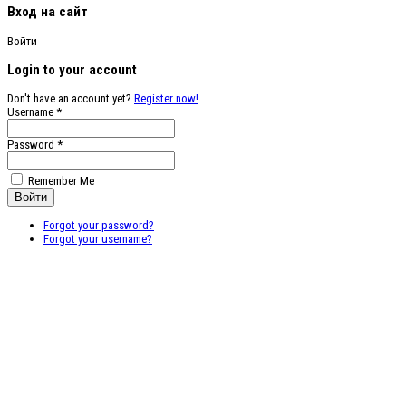
Вход на сайт
Войти
Login to your account
Don't have an account yet?
Register now!
Username *
Password *
Remember Me
Forgot your password?
Forgot your username?
Бесплатные
векторные
изображения
Бесплатные 3D
модели для