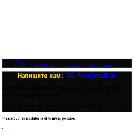
резки на ЧПУ
Бесплатные
2D модели для
резки на
лазерном
станке и ЧПУ
Главная
Все бесплатные 2D модели и векторы для лазерной резки
Напишите нам:
2D-Free@mail.ru
Free 2D models, vector layout 2D-Free.RU for CNC
and Laser Cut download
©2021-2026 Перепечатка разрешается только с активной ссылкой на наш
сайт 2D-Free.RU. Все права защищены.
Please publish modules in
offcanvas
position.