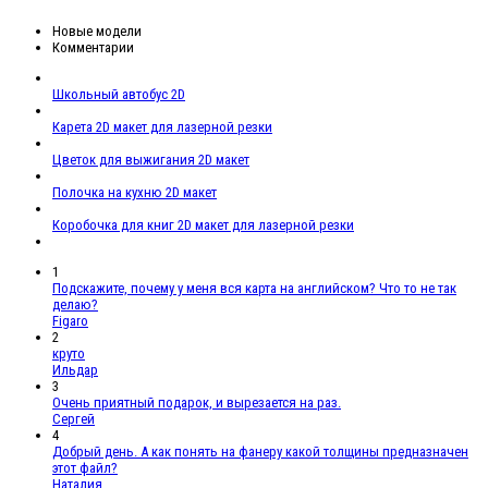
Новые модели
Комментарии
Школьный автобус 2D
Карета 2D макет для лазерной резки
Цветок для выжигания 2D макет
Полочка на кухню 2D макет
Коробочка для книг 2D макет для лазерной резки
1
Подскажите, почему у меня вся карта на английском? Что то не так
делаю?
Figaro
2
круто
Ильдар
3
Очень приятный подарок, и вырезается на раз.
Сергей
4
Добрый день. А как понять на фанеру какой толщины предназначен
этот файл?
Наталия