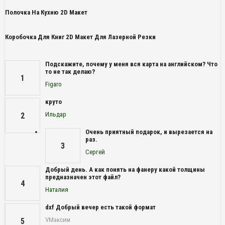
Полочка На Кухню 2D Макет
Коробочка Для Книг 2D Макет Для Лазерной Резки
Подскажите, почему у меня вся карта на английском? Что
то не так делаю?
1
Figaro
круто
Ильдар
2
Очень приятный подарок, и вырезается на
раз.
3
Сергей
Добрый день. А как понять на фанеру какой толщины
предназначен этот файл?
4
Наталия
dxf Добрый вечер есть такой формат
VМаксим
5