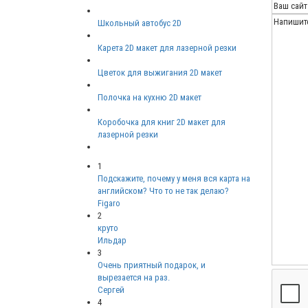
Школьный автобус 2D
Карета 2D макет для лазерной резки
Цветок для выжигания 2D макет
Полочка на кухню 2D макет
Коробочка для книг 2D макет для
лазерной резки
1
Подскажите, почему у меня вся карта на
английском? Что то не так делаю?
Figaro
2
круто
Ильдар
3
Очень приятный подарок, и
вырезается на раз.
Сергей
4