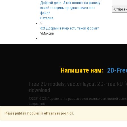
Добрый день. А как понять на фанеру
какой толщины предназначен этот
файл?
Наталия
5
dxf Добрый вечер есть такой формат
VМаксим
Напишите нам:
2D-Fre
Free 2D models, vector layout 2D-Free.RU 
download
©2021-2026 Перепечатка разрешается только с активной ссылк
защищены.
Please publish modules in
offcanvas
position.