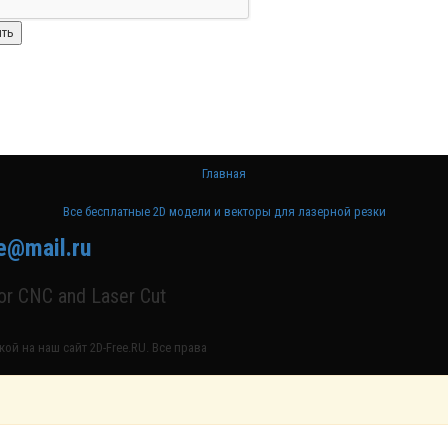
Главная
Все бесплатные 2D модели и векторы для лазерной резки
e@mail.ru
for CNC and Laser Cut
ой на наш сайт 2D-Free.RU. Все права