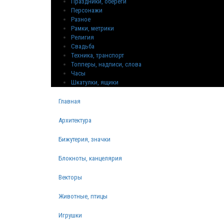
Праздники, обереги
Персонажи
Разное
Рамки, метрики
Религия
Свадьба
Техника, транспорт
Топперы, надписи, слова
Часы
Шкатулки, ящики
Главная
Архитектура
Бижутерия, значки
Блокноты, канцелярия
Векторы
Животные, птицы
Игрушки