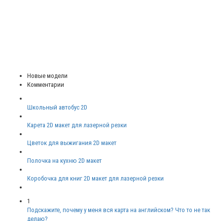
Новые модели
Комментарии
Школьный автобус 2D
Карета 2D макет для лазерной резки
Цветок для выжигания 2D макет
Полочка на кухню 2D макет
Коробочка для книг 2D макет для лазерной резки
1
Подскажите, почему у меня вся карта на английском? Что то не так
делаю?