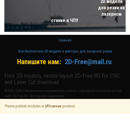
2D модели
для резки на
лазерном
станке и ЧПУ
Главная
Все бесплатные 2D модели и векторы для лазерной резки
Напишите нам:
2D-Free@mail.ru
Free 2D models, vector layout 2D-Free.RU for CNC
and Laser Cut download
©2021-2026 Перепечатка разрешается только с активной ссылкой на наш
сайт 2D-Free.RU. Все права защищены.
Please publish modules in
offcanvas
position.