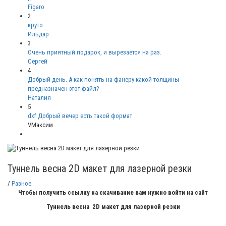
Figaro
2
круто
Ильдар
3
Очень приятный подарок, и вырезается на раз.
Сергей
4
Добрый день. А как понять на фанеру какой толщины
предназначен этот файл?
Наталия
5
dxf Добрый вечер есть такой формат
VМаксим
Туннель весна 2D макет для лазерной резки
/
Разное
Чтобы получить ссылку на скачивание вам нужно войти на сайт
Туннель весна 2D макет для лазерной резки