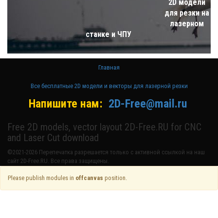
2D модели
для резки на
лазерном
станке и ЧПУ
Главная
Все бесплатные 2D модели и векторы для лазерной резки
Напишите нам:
2D-Free@mail.ru
Free 2D models, vector layout 2D-Free.RU for CNC
and Laser Cut download
©2021-2026 Перепечатка разрешается только с активной ссылкой на наш
сайт 2D-Free.RU. Все права защищены.
Please publish modules in
offcanvas
position.