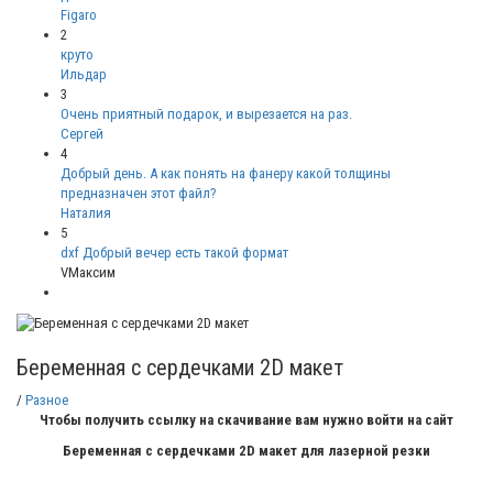
Figaro
2
круто
Ильдар
3
Очень приятный подарок, и вырезается на раз.
Сергей
4
Добрый день. А как понять на фанеру какой толщины
предназначен этот файл?
Наталия
5
dxf Добрый вечер есть такой формат
VМаксим
Беременная с сердечками 2D макет
/
Разное
Чтобы получить ссылку на скачивание вам нужно войти на сайт
Беременная с сердечками 2D макет для лазерной резки