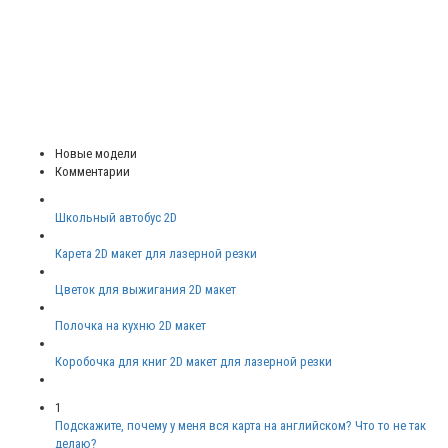
Новые модели
Комментарии
Школьный автобус 2D
Карета 2D макет для лазерной резки
Цветок для выжигания 2D макет
Полочка на кухню 2D макет
Коробочка для книг 2D макет для лазерной резки
1
Подскажите, почему у меня вся карта на английском? Что то не так
делаю?