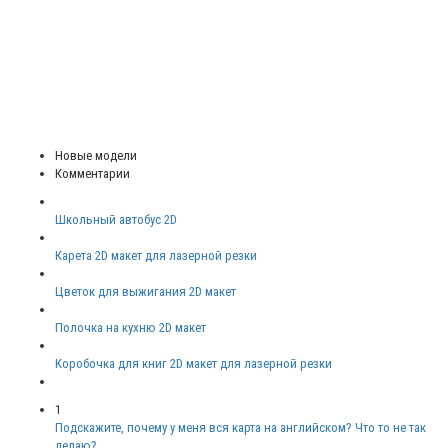
Новые модели
Комментарии
Школьный автобус 2D
Карета 2D макет для лазерной резки
Цветок для выжигания 2D макет
Полочка на кухню 2D макет
Коробочка для книг 2D макет для лазерной резки
1
Подскажите, почему у меня вся карта на английском? Что то не так
делаю?