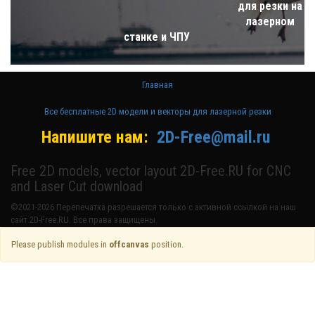
для резки на
лазерном
станке и ЧПУ
Главная
Все бесплатные 2D модели и векторы для лазерной резки
Напишите нам:
2D-Free@mail.ru
Free 2D models, vector layout 2D-Free.RU for CNC
and Laser Cut download
©2021-2026 Перепечатка разрешается только с активной ссылкой на наш
сайт 2D-Free.RU. Все права защищены.
Please publish modules in
offcanvas
position.